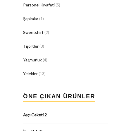
Personel Kıyafeti
(5)
Şapkalar
(1)
Sweetshirt
(2)
Tişörtler
(3)
Yağmurluk
(4)
Yelekler
(13)
ÖNE ÇIKAN ÜRÜNLER
Aşçı Ceketi 2