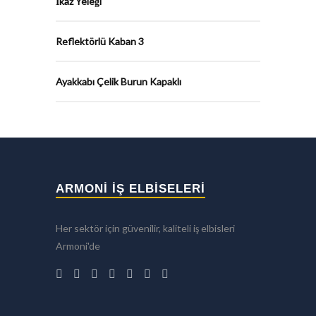
İkaz Yeleği
Reflektörlü Kaban 3
Ayakkabı Çelik Burun Kapaklı
ARMONİ İŞ ELBİSELERİ
Her sektör için güvenilir, kaliteli iş elbisleri
Armoni'de