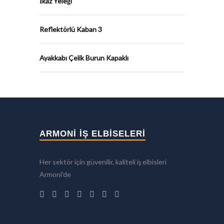
İkaz Yeleği
Reflektörlü Kaban 3
Ayakkabı Çelik Burun Kapaklı
ARMONİ İŞ ELBİSELERİ
Her sektör için güvenilir, kaliteli iş elbisleri
Armoni'de