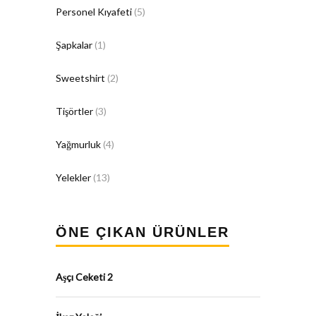
Personel Kıyafeti
(5)
Şapkalar
(1)
Sweetshirt
(2)
Tişörtler
(3)
Yağmurluk
(4)
Yelekler
(13)
ÖNE ÇIKAN ÜRÜNLER
Aşçı Ceketi 2