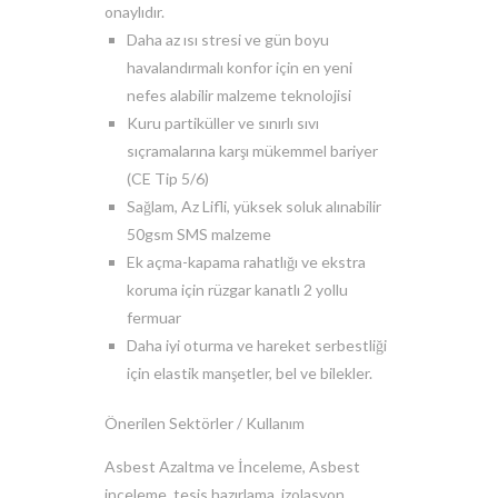
onaylıdır.
Daha az ısı stresi ve gün boyu
havalandırmalı konfor için en yeni
nefes alabilir malzeme teknolojisi
Kuru partiküller ve sınırlı sıvı
sıçramalarına karşı mükemmel bariyer
(CE Tip 5/6)
Sağlam, Az Lifli, yüksek soluk alınabilir
50gsm SMS malzeme
Ek açma-kapama rahatlığı ve ekstra
koruma için rüzgar kanatlı 2 yollu
fermuar
Daha iyi oturma ve hareket serbestliği
için elastik manşetler, bel ve bilekler.
Önerilen Sektörler / Kullanım
Asbest Azaltma ve İnceleme, Asbest
inceleme, tesis hazırlama, izolasyon,