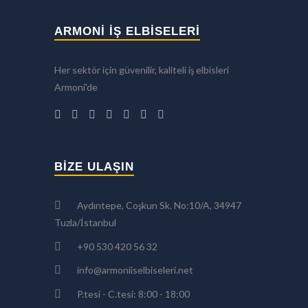
ARMONİ İŞ ELBİSELERİ
Her sektör için güvenilir, kaliteli iş elbisleri
Armoni'de
BIZE ULAŞIN
Aydıntepe, Coşkun Sk. No:10/A, 34947
Tuzla/İstanbul
+90 530 420 56 32
info@armoniiselbiseleri.net
P.tesi - C.tesi: 8:00 - 18:00