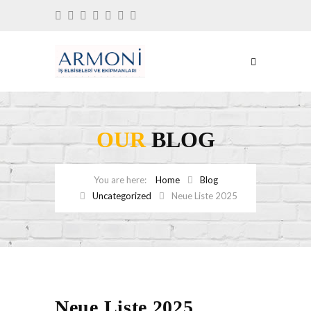
OUR
BLOG
Home
Blog
Uncategorized
Neue Liste 2025
Neue Liste 2025