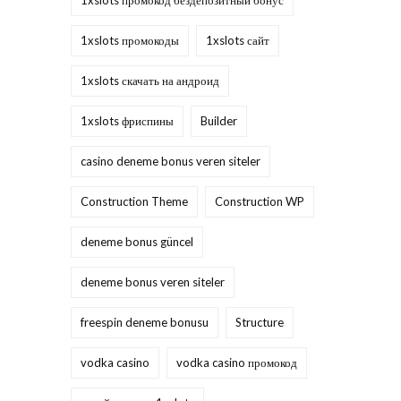
1xslots промокод бездепозитный бонус
1xslots промокоды
1xslots сайт
1xslots скачать на андроид
1xslots фриспины
Builder
casino deneme bonus veren siteler
Construction Theme
Construction WP
deneme bonus güncel
deneme bonus veren siteler
freespin deneme bonusu
Structure
vodka casino
vodka casino промокод