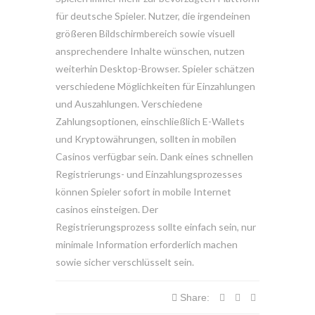
für deutsche Spieler. Nutzer, die irgendeinen
größeren Bildschirmbereich sowie visuell
ansprechendere Inhalte wünschen, nutzen
weiterhin Desktop-Browser. Spieler schätzen
verschiedene Möglichkeiten für Einzahlungen
und Auszahlungen. Verschiedene
Zahlungsoptionen, einschließlich E-Wallets
und Kryptowährungen, sollten in mobilen
Casinos verfügbar sein. Dank eines schnellen
Registrierungs- und Einzahlungsprozesses
können Spieler sofort in mobile Internet
casinos einsteigen. Der
Registrierungsprozess sollte einfach sein, nur
minimale Information erforderlich machen
sowie sicher verschlüsselt sein.
Share: