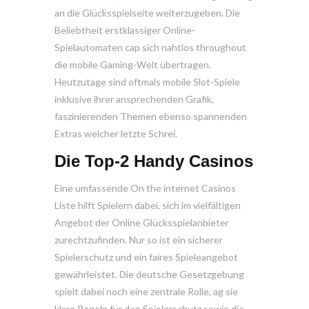
an die Glücksspielseite weiterzugeben. Die
Beliebtheit erstklassiger Online-
Spielautomaten cap sich nahtlos throughout
die mobile Gaming-Welt übertragen.
Heutzutage sind oftmals mobile Slot-Spiele
inklusive ihrer ansprechenden Grafik,
faszinierenden Themen ebenso spannenden
Extras welcher letzte Schrei.
Die Top-2 Handy Casinos
Eine umfassende On the internet Casinos
Liste hilft Spielern dabei, sich im vielfältigen
Angebot der Online Glücksspielanbieter
zurechtzufinden. Nur so ist ein sicherer
Spielerschutz und ein faires Spieleangebot
gewährleistet. Die deutsche Gesetzgebung
spielt dabei noch eine zentrale Rolle, ag sie
klare Regeln für den Spielerschutz sowie die