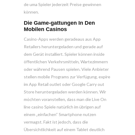
de uma Spieler jederzeit Preise gewinnen
können.
Die Game-gattungen In Den
Mobilen Casinos
Casino-Apps werden geradeaus aus App
Retailers heruntergeladen und gerade auf
dem Gerät installiert. Spieler können inside
öffentlichen Verkehrsmitteln, Wartezimmern
oder während Pausen spielen. Viele Anbieter
stellen mobile Programs zur Verfügung, expire
im App Retail outlet oder Google Carry out
Store heruntergeladen werden können. Wir
möchten voranstellen, dass man die Live On
line casino Spiele natürlich im übrigen auf
einem „einfachen“ Smartphone nutzen
vermagst. Fakt ist jedoch, dass die
Übersichtlichkeit auf einem Tablet deutlich