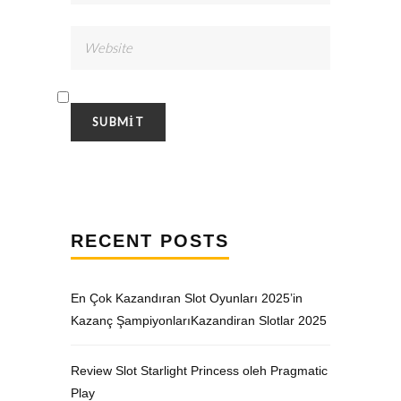
RECENT POSTS
En Çok Kazandıran Slot Oyunları 2025’in
Kazanç ŞampiyonlarıKazandiran Slotlar 2025
Review Slot Starlight Princess oleh Pragmatic
Play