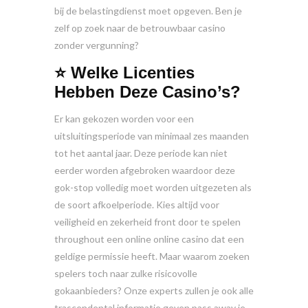
bij de belastingdienst moet opgeven. Ben je
zelf op zoek naar de betrouwbaar casino
zonder vergunning?
⭐ Welke Licenties
Hebben Deze Casino’s?
Er kan gekozen worden voor een
uitsluitingsperiode van minimaal zes maanden
tot het aantal jaar. Deze periode kan niet
eerder worden afgebroken waardoor deze
gok-stop volledig moet worden uitgezeten als
de soort afkoelperiode. Kies altijd voor
veiligheid en zekerheid front door te spelen
throughout een online online casino dat een
geldige permissie heeft. Maar waarom zoeken
spelers toch naar zulke risicovolle
gokaanbieders? Onze experts zullen je ook alle
trascendental informatie geven pass away je