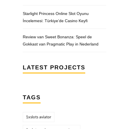
Starlight Princess Online Slot Oyunu
İncelemesi: Türkiye’de Casino Keyfi
Review van Sweet Bonanza: Speel de
Gokkast van Pragmatic Play in Nederland
LATEST PROJECTS
TAGS
1xslots aviator