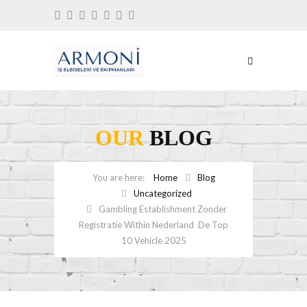
OUR
BLOG
Home
Blog
Uncategorized
Gambling Establishment Zonder
Registratie Within Nederland ️ De Top
10 Vehicle 2025