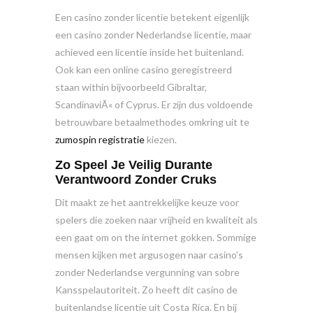
Een casino zonder licentie betekent eigenlijk
een casino zonder Nederlandse licentie, maar
achieved een licentie inside het buitenland.
Ook kan een online casino geregistreerd
staan within bijvoorbeeld Gibraltar,
ScandinaviÃ« of Cyprus. Er zijn dus voldoende
betrouwbare betaalmethodes omkring uit te
zumospin registratie
kiezen.
Zo Speel Je Veilig Durante
Verantwoord Zonder Cruks
Dit maakt ze het aantrekkelijke keuze voor
spelers die zoeken naar vrijheid en kwaliteit als
een gaat om on the internet gokken. Sommige
mensen kijken met argusogen naar casino’s
zonder Nederlandse vergunning van sobre
Kansspelautoriteit. Zo heeft dit casino de
buitenlandse licentie uit Costa Rica. En bij