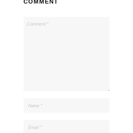
COMMENT