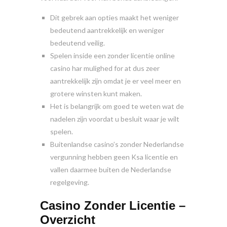
Dit gebrek aan opties maakt het weniger
bedeutend aantrekkelijk en weniger
bedeutend veilig.
Spelen inside een zonder licentie online
casino har mulighed for at dus zeer
aantrekkelijk zijn omdat je er veel meer en
grotere winsten kunt maken.
Het is belangrijk om goed te weten wat de
nadelen zijn voordat u besluit waar je wilt
spelen.
Buitenlandse casino’s zonder Nederlandse
vergunning hebben geen Ksa licentie en
vallen daarmee buiten de Nederlandse
regelgeving.
Casino Zonder Licentie –
Overzicht