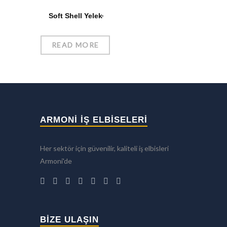
Soft Shell Yelek
READ MORE
ARMONİ İŞ ELBİSELERİ
Her sektör için güvenilir, kaliteli iş elbisleri
Armoni'de
BIZE ULAŞIN