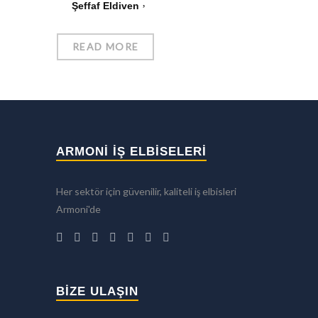
Şeffaf Eldiven
READ MORE
ARMONİ İŞ ELBİSELERİ
Her sektör için güvenilir, kaliteli iş elbisleri
Armoni'de
BIZE ULAŞIN