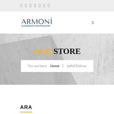
OUR
STORE
Home
Şeffaf Eldiven
ARA