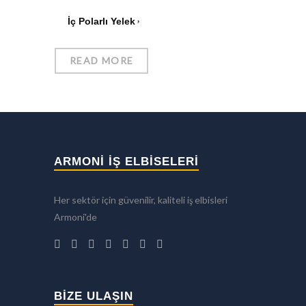
İç Polarlı Yelek
READ MORE
ARMONİ İŞ ELBİSELERİ
Her sektör için güvenilir, kaliteli iş elbisleri
Armoni'de
BIZE ULAŞIN