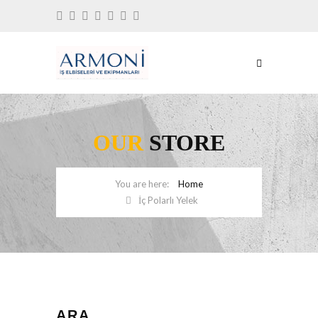
OUR
STORE
Home
İç Polarlı Yelek
ARA