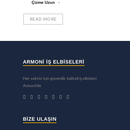
Çizme Uzun
READ MORE
ARMONİ İŞ ELBİSELERİ
Her sektör için güvenilir, kaliteli iş elbisleri
Armoni'de
BIZE ULAŞIN