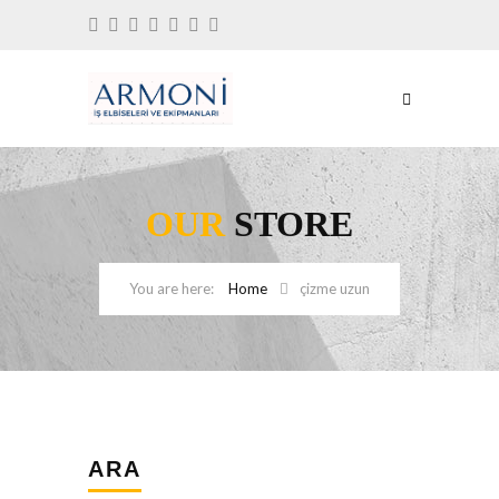
OUR
STORE
Home
çizme uzun
ARA