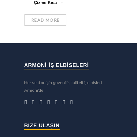
Çizme Kısa
READ MORE
ARMONİ İŞ ELBİSELERİ
Her sektör için güvenilir, kaliteli iş elbisleri
Armoni'de
BIZE ULAŞIN