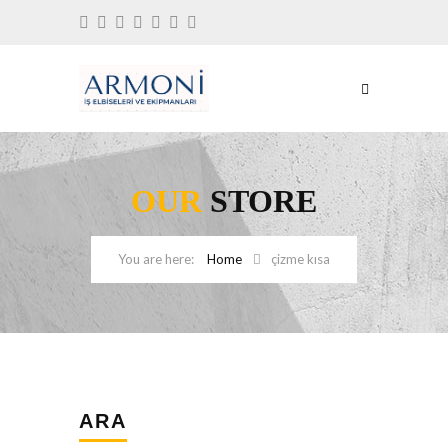
OUR
STORE
Home
çizme kısa
ARA