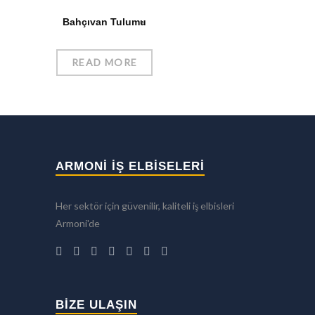
Bahçıvan Tulumu
READ MORE
ARMONİ İŞ ELBİSELERİ
Her sektör için güvenilir, kaliteli iş elbisleri
Armoni'de
BIZE ULAŞIN