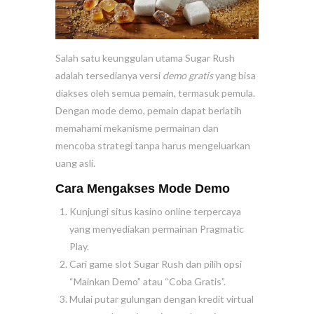
Salah satu keunggulan utama Sugar Rush
adalah tersedianya versi
demo gratis
yang bisa
diakses oleh semua pemain, termasuk pemula.
Dengan mode demo, pemain dapat berlatih
memahami mekanisme permainan dan
mencoba strategi tanpa harus mengeluarkan
uang asli.
Cara Mengakses Mode Demo
Kunjungi situs kasino online terpercaya
yang menyediakan permainan Pragmatic
Play.
Cari game slot Sugar Rush dan pilih opsi
“Mainkan Demo” atau “Coba Gratis”.
Mulai putar gulungan dengan kredit virtual