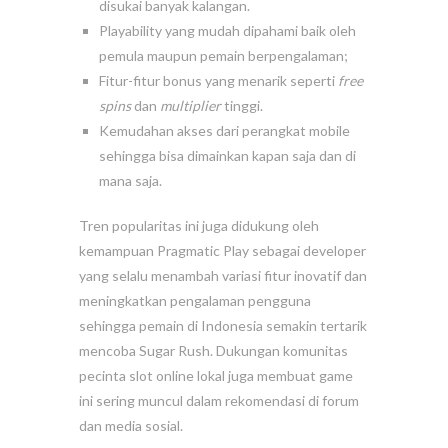
disukai banyak kalangan.
Playability yang mudah dipahami baik oleh
pemula maupun pemain berpengalaman;
Fitur-fitur bonus yang menarik seperti
free
spins
dan
multiplier
tinggi.
Kemudahan akses dari perangkat mobile
sehingga bisa dimainkan kapan saja dan di
mana saja.
Tren popularitas ini juga didukung oleh
kemampuan Pragmatic Play sebagai developer
yang selalu menambah variasi fitur inovatif dan
meningkatkan pengalaman pengguna
sehingga pemain di Indonesia semakin tertarik
mencoba Sugar Rush. Dukungan komunitas
pecinta slot online lokal juga membuat game
ini sering muncul dalam rekomendasi di forum
dan media sosial.