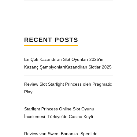
RECENT POSTS
En Çok Kazandıran Slot Oyunları 2025’in
Kazanç ŞampiyonlarıKazandiran Slotlar 2025
Review Slot Starlight Princess oleh Pragmatic
Play
Starlight Princess Online Slot Oyunu
İncelemesi: Türkiye’de Casino Keyfi
Review van Sweet Bonanza: Speel de