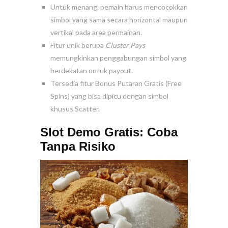
Untuk menang, pemain harus mencocokkan
simbol yang sama secara horizontal maupun
vertikal pada area permainan.
Fitur unik berupa
Cluster Pays
memungkinkan penggabungan simbol yang
berdekatan untuk payout.
Tersedia fitur Bonus Putaran Gratis (Free
Spins) yang bisa dipicu dengan simbol
khusus Scatter.
Slot Demo Gratis: Coba
Tanpa Risiko