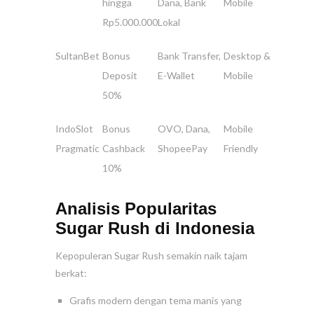
hingga
Dana, Bank
Mobile
Rp5.000.000
Lokal
SultanBet
Bonus
Bank Transfer,
Desktop &
Deposit
E-Wallet
Mobile
50%
IndoSlot
Bonus
OVO, Dana,
Mobile
Pragmatic
Cashback
ShopeePay
Friendly
10%
Analisis Popularitas
Sugar Rush di Indonesia
Kepopuleran Sugar Rush semakin naik tajam
berkat:
Grafis modern dengan tema manis yang