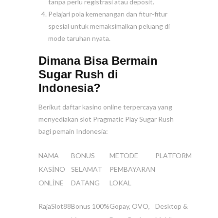
tanpa perlu registrasi atau deposit.
Pelajari pola kemenangan dan fitur-fitur
spesial untuk memaksimalkan peluang di
mode taruhan nyata.
Dimana Bisa Bermain
Sugar Rush di
Indonesia?
Berikut daftar kasino online terpercaya yang
menyediakan slot Pragmatic Play Sugar Rush
bagi pemain Indonesia:
NAMA
BONUS
METODE
PLATFORM
KASINO
SELAMAT
PEMBAYARAN
ONLINE
DATANG
LOKAL
RajaSlot88
Bonus 100%
Gopay, OVO,
Desktop &