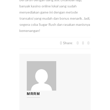
banyak kasino online lokal yang sudah
menyediakan game ini dengan metode
transaksi yang mudah dan bonus menarik. Jadi,
segera coba Sugar Rush dan rasakan manisnya
kemenangan!
Share:
MRRM