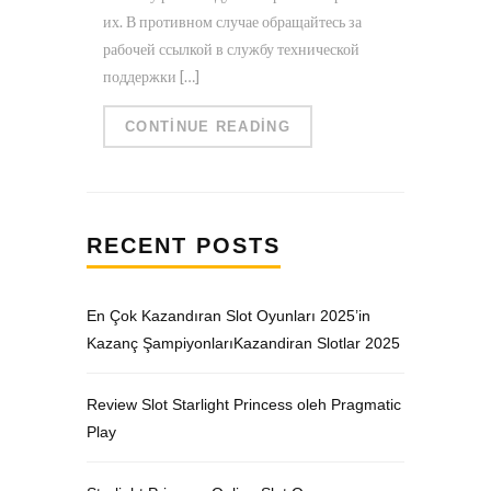
их. В противном случае обращайтесь за
рабочей ссылкой в службу технической
поддержки […]
CONTINUE READING
RECENT POSTS
En Çok Kazandıran Slot Oyunları 2025’in
Kazanç ŞampiyonlarıKazandiran Slotlar 2025
Review Slot Starlight Princess oleh Pragmatic
Play