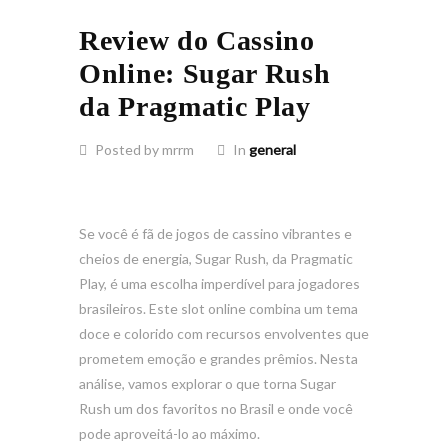
Review do Cassino
Online: Sugar Rush
da Pragmatic Play
Posted by mrrm
In
general
Se você é fã de jogos de cassino vibrantes e
cheios de energia, Sugar Rush, da Pragmatic
Play, é uma escolha imperdível para jogadores
brasileiros. Este slot online combina um tema
doce e colorido com recursos envolventes que
prometem emoção e grandes prêmios. Nesta
análise, vamos explorar o que torna Sugar
Rush um dos favoritos no Brasil e onde você
pode aproveitá-lo ao máximo.